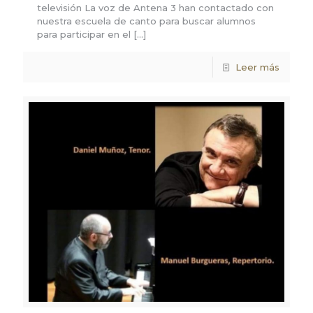
televisión La voz de Antena 3 han contactado con
nuestra escuela de canto para buscar alumnos
para participar en el
[…]
Leer más