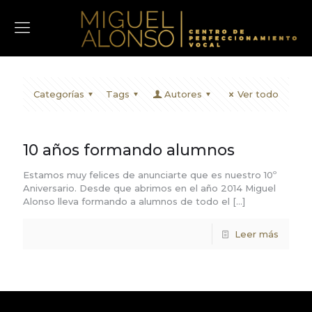
Categorías
Tags
Autores
Ver todo
10 años formando alumnos
Estamos muy felices de anunciarte que es nuestro 10º
Aniversario. Desde que abrimos en el año 2014 Miguel
Alonso lleva formando a alumnos de todo el
[…]
Leer más