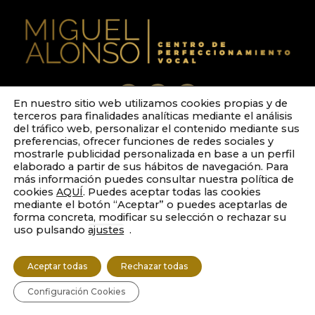
En nuestro sitio web utilizamos cookies propias y de
terceros para finalidades analíticas mediante el análisis
del tráfico web, personalizar el contenido mediante sus
PRIVACIDAD
preferencias, ofrecer funciones de redes sociales y
TÉRMINOS LEGALES
mostrarle publicidad personalizada en base a un perfil
COOKIES
elaborado a partir de sus hábitos de navegación. Para
más información puedes consultar nuestra política de
© 2020. Miguel Alonso. Todos los derechos reservados.
cookies
AQUÍ
. Puedes aceptar todas las cookies
Diseñado por
El mono de ermo
mediante el botón “Aceptar” o puedes aceptarlas de
forma concreta, modificar su selección o rechazar su
uso pulsando
ajustes
.
Aceptar todas
Rechazar todas
Configuración Cookies