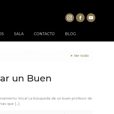
OS
SALA
CONTACTO
BLOG
Ver todo
rar un Buen
ionamiento Vocal La búsqueda de un buen profesor de
mias que
[…]