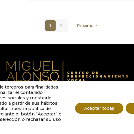
1
2
Próximo
e terceros para finalidades
onalizar el contenido
des sociales y mostrarle
ado a partir de sus hábitos
Aceptar todas
tar nuestra política de
PRIVACIDAD
TÉRMINOS LEGALES
COOKIES
ediante el botón “Aceptar” o
selección o rechazar su uso
iguel Alonso. Todos los derechos reservados. Diseñado por
El mo