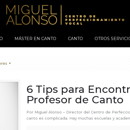
O
MÁSTER EN CANTO
CANTO
OTROS SERVICI
ores
6 Tips para Encont
Profesor de Canto
Por Miguel Alonso – Director del Centro de Perfecc
canto es complicada. Hay muchas escuelas y acade