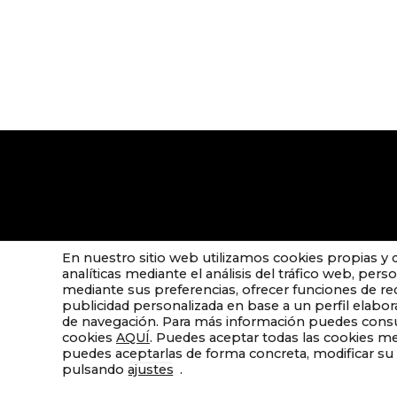
En nuestro sitio web utilizamos cookies propias y d
analíticas mediante el análisis del tráfico web, pers
mediante sus preferencias, ofrecer funciones de re
publicidad personalizada en base a un perfil elabor
de navegación. Para más información puedes consul
cookies
AQUÍ
. Puedes aceptar todas las cookies m
puedes aceptarlas de forma concreta, modificar su 
© 2020. M
pulsando
ajustes
.